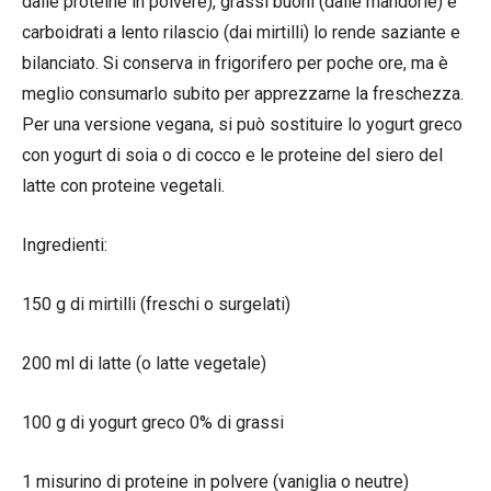
dalle proteine in polvere), grassi buoni (dalle mandorle) e
carboidrati a lento rilascio (dai mirtilli) lo rende saziante e
bilanciato. Si conserva in frigorifero per poche ore, ma è
meglio consumarlo subito per apprezzarne la freschezza.
Per una versione vegana, si può sostituire lo yogurt greco
con yogurt di soia o di cocco e le proteine del siero del
latte con proteine vegetali.
Ingredienti:
150 g di mirtilli (freschi o surgelati)
200 ml di latte (o latte vegetale)
100 g di yogurt greco 0% di grassi
1 misurino di proteine in polvere (vaniglia o neutre)