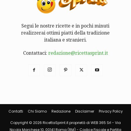
Segui le nostre ricette e in pochi minuti
realizzerai ottimi piatti della tradizione
italiana e stranieri.
Contattaci:
redazione@ricettasprint.it
Contatti
Chi Siamo
Redazione
Disclaimer
Privacy Policy
Copyright © 2026 RicettaSprint.it proprietà di WEB 365 Srl - Via
Nicola Marchese 10, 00141 Roma (RM) - Codice Fiscale e Partita