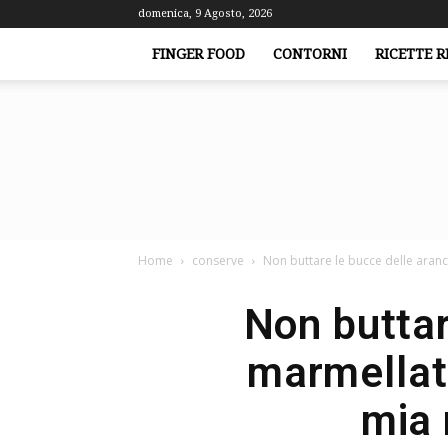
domenica, 9 Agosto, 2026
FINGER FOOD
CONTORNI
RICETTE R
Home
conserve
Non buttare le bucce delle arance
Non buttar
marmellat
mia 