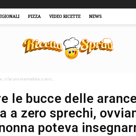
EGIONALI
PIZZA
VIDEO RICETTE
NEWS
, ci fai una marmellata a zero...
RicettaSprint.it
e le bucce delle arance,
a a zero sprechi, ovvia
nonna poteva insegna