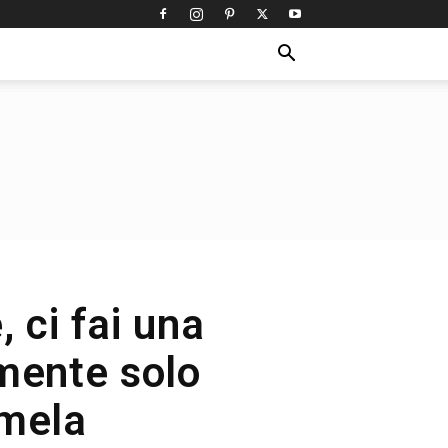
 ci fai una
mente solo
rmela