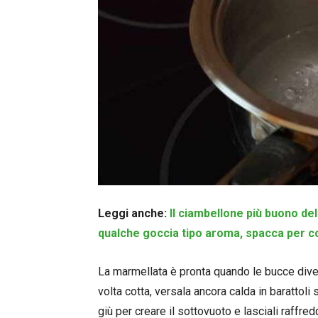
Leggi anche:
Il ciambellone più buono del
qualche goccia tipo aroma, spacca per 
La marmellata è pronta quando le bucce dive
volta cotta, versala ancora calda in barattoli 
giù per creare il sottovuoto e lasciali raffr