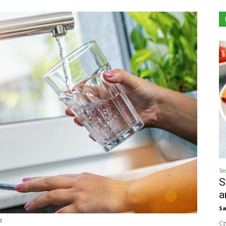
Se
S
a
Sa
t
Cr