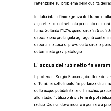
l’attenzione sul problema della qualità dell’ac
In Italia infatti
l’insorgenza del tumore all
sigarette: circa il settanta per cento dei cas
fumo. Soltanto l’1,2%, quindi circa 336 su 30m
esposizione prolungata agli agenti contamina
esperti, in attesa di prove certe circa la perico
determinate gravi patologie.
L’ acqua del rubinetto fa ver
Il professor Sergio Bracarda, direttore dell
di Terni, ha sottolineato l’importanza di un 
delle acque potabili italiane. Il rischio, prati
allo studio
l’utilizzo di sistemi di potabili
radice. Ciò non deve indurre a pensare a prior