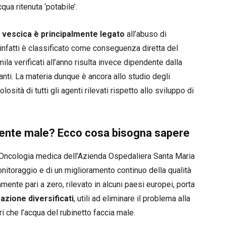
qua ritenuta ‘potabile’.
a vescica è principalmente legato
all’abuso di
i infatti è classificato come conseguenza diretta del
ila verificati all’anno risulta invece dipendente dalla
nti. La materia dunque è ancora allo studio degli
losità di tutti gli agenti rilevati rispetto allo sviluppo di
amente male? Ecco cosa bisogna sapere
a Oncologia medica dell’Azienda Ospedaliera Santa Maria
monitoraggio e di un miglioramento continuo della qualità
camente pari a zero, rilevato in alcuni paesi europei, porta
zzazione diversificati
, utili ad eliminare il problema alla
i che l’acqua del rubinetto faccia male.