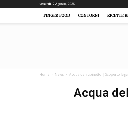
venerdì, 7 Agosto, 2026
FINGER FOOD
CONTORNI
RICETTE R
Home
News
Acqua del rubinetto | Scoperto legam
Acqua del