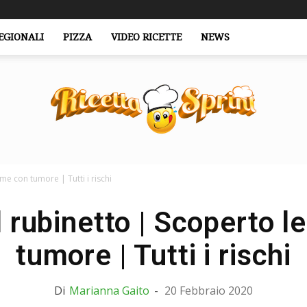
EGIONALI
PIZZA
VIDEO RICETTE
NEWS
e con tumore | Tutti i rischi
RicettaSprint.it
 rubinetto | Scoperto 
tumore | Tutti i rischi
Di
Marianna Gaito
-
20 Febbraio 2020