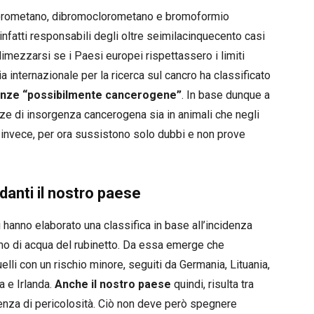
clorometano, dibromoclorometano e bromoformio
infatti responsabili degli oltre seimilacinquecento casi
dimezzarsi se i Paesi europei rispettassero i limiti
a internazionale per la ricerca sul cancro ha classificato
nze “possibilmente cancerogene”
. In base dunque a
enze di insorgenza cancerogena sia in animali che negli
i invece, per ora sussistono solo dubbi e non prove
ardanti il nostro paese
i hanno elaborato una classifica in base all’incidenza
umo di acqua del rubinetto. Da essa emerge che
elli con un rischio minore, seguiti da Germania, Lituania,
a e Irlanda.
Anche il nostro paese
quindi, risulta tra
idenza di pericolosità. Ciò non deve però spegnere