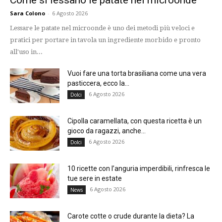
Come si lessano le patate nel microonde
Sara Colono
-
6 Agosto 2026
Lessare le patate nel microonde è uno dei metodi più veloci e
pratici per portare in tavola un ingrediente morbido e pronto
all'uso in...
Vuoi fare una torta brasiliana come una vera
pasticcera, ecco la...
6 Agosto 2026
Dolci
Cipolla caramellata, con questa ricetta è un
gioco da ragazzi, anche...
6 Agosto 2026
Dolci
10 ricette con l’anguria imperdibili, rinfresca le
tue sere in estate
6 Agosto 2026
News
Carote cotte o crude durante la dieta? La