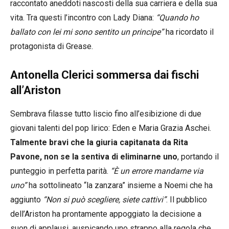
raccontato aneddoti nascosti della sua carriera e della sua
vita. Tra questi l’incontro con Lady Diana:
“Quando ho
ballato con lei mi sono sentito un principe”
ha ricordato il
protagonista di Grease.
Antonella Clerici sommersa dai fischi
all’Ariston
Sembrava filasse tutto liscio fino all’esibizione di due
giovani talenti del pop lirico: Eden e Maria Grazia Aschei.
Talmente bravi che la giuria capitanata da Rita
Pavone, non se la sentiva di eliminarne uno
, portando il
punteggio in perfetta parità.
“È un errore mandarne via
uno”
ha sottolineato “la zanzara” insieme a Noemi che ha
aggiunto
“Non si può scegliere, siete cattivi”
. Il pubblico
dell’Ariston ha prontamente appoggiato la decisione a
suon di applausi, auspicando uno strappo alla regola che