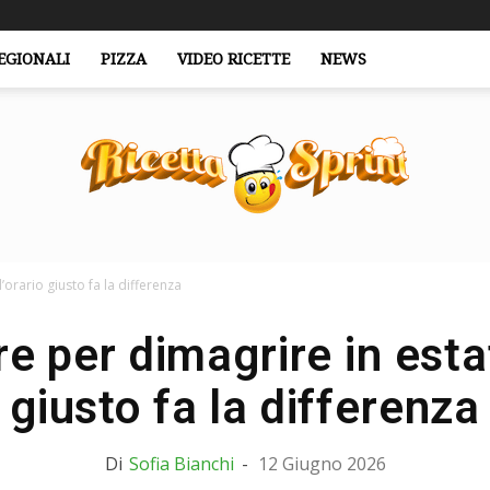
EGIONALI
PIZZA
VIDEO RICETTE
NEWS
orario giusto fa la differenza
RicettaSprint.it
 per dimagrire in estate
giusto fa la differenza
Di
Sofia Bianchi
-
12 Giugno 2026