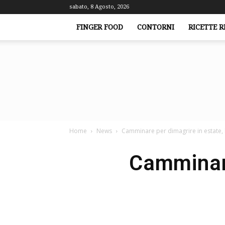
sabato, 8 Agosto, 2026
FINGER FOOD
CONTORNI
RICETTE R
Home
News
Camminare per dimagrire in estate, l’
Camminare