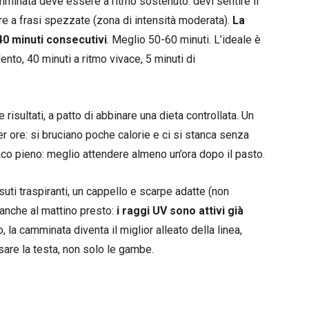
mminata deve essere a ritmo sostenuto: devi sentire il
re a frasi spezzate (zona di intensità moderata).
La
 40 minuti consecutivi
. Meglio 50-60 minuti. L’ideale è
ento, 40 minuti a ritmo vivace, 5 minuti di
isultati, a patto di abbinare una dieta controllata. Un
 ore: si bruciano poche calorie e ci si stanca senza
aco pieno: meglio attendere almeno un’ora dopo il pasto.
ssuti traspiranti, un cappello e scarpe adatte (non
 anche al mattino presto:
i raggi UV sono attivi già
o, la camminata diventa il miglior alleato della linea,
sare la testa, non solo le gambe.