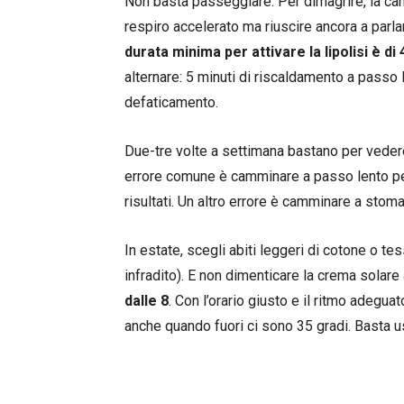
Non basta passeggiare. Per dimagrire, la ca
respiro accelerato ma riuscire ancora a parla
durata minima per attivare la lipolisi è di
alternare: 5 minuti di riscaldamento a passo l
defaticamento.
Due-tre volte a settimana bastano per vedere r
errore comune è camminare a passo lento per
risultati. Un altro errore è camminare a stom
In estate, scegli abiti leggeri di cotone o te
infradito). E non dimenticare la crema solare
dalle 8
. Con l’orario giusto e il ritmo adeguat
anche quando fuori ci sono 35 gradi. Basta u