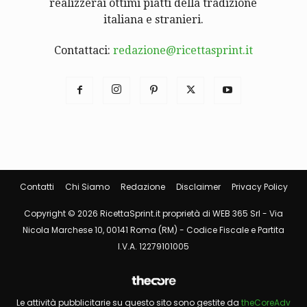
realizzerai ottimi piatti della tradizione
italiana e stranieri.
Contattaci:
redazione@ricettasprint.it
Contatti
Chi Siamo
Redazione
Disclaimer
Privacy Policy
Copyright © 2026 RicettaSprint.it proprietà di WEB 365 Srl - Via
Nicola Marchese 10, 00141 Roma (RM) - Codice Fiscale e Partita
I.V.A. 12279101005
Le attività pubblicitarie su questo sito sono gestite da
theCoreAdv