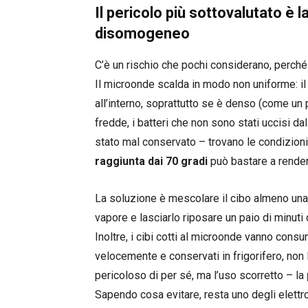
Il pericolo più sottovalutato è 
disomogeneo
C’è un rischio che pochi considerano, perché
Il microonde scalda in modo non uniforme: il
all’interno, soprattutto se è denso (come un p
fredde, i batteri che non sono stati uccisi da
stato mal conservato – trovano le condizioni 
raggiunta dai 70 gradi
può bastare a render
La soluzione è mescolare il cibo almeno una v
vapore e lasciarlo riposare un paio di minuti
Inoltre, i cibi cotti al microonde vanno cons
velocemente e conservati in frigorifero, non
pericoloso di per sé, ma l’uso scorretto – la
Sapendo cosa evitare, resta uno degli elettrod