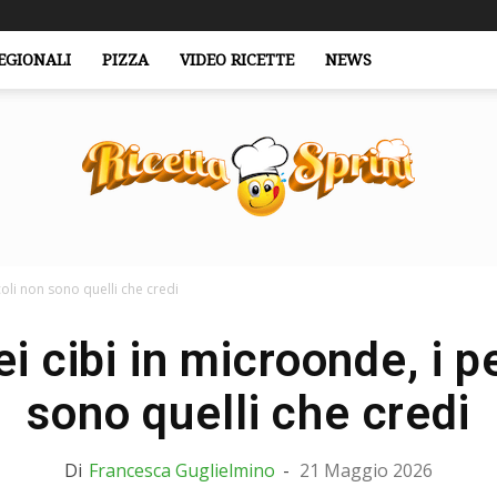
EGIONALI
PIZZA
VIDEO RICETTE
NEWS
coli non sono quelli che credi
RicettaSprint.it
i cibi in microonde, i p
sono quelli che credi
Di
Francesca Guglielmino
-
21 Maggio 2026