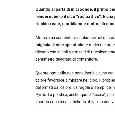
Quando si parla di microonde, il primo pe
renderebbero il cibo “radioattivo”. È una 
rischio reale, quotidiano e molto più conc
Mettere un contenitore di plastica nel micro
migliaia
di
microplastiche
e molecole poten
rilevato che in soli tre minuti di riscaldamento
centimetro quadrato di contenitore.
Queste particelle non sono inerti: alcune c
calore favorisce a migrare nel cibo. Il proble
deformati dal calore. La regola è semplice: 
Pyrex. La plastica, anche quella “sicura”, no
importa cosa dice l’etichetta: il rischio non v