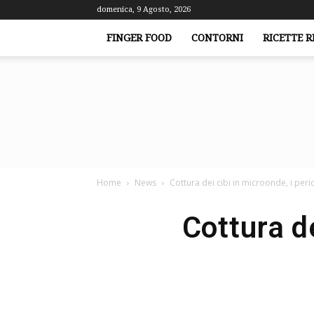
domenica, 9 Agosto, 2026
FINGER FOOD
CONTORNI
RICETTE R
Home
News
Cottura dei cibi in microonde, i peri
Cottura de