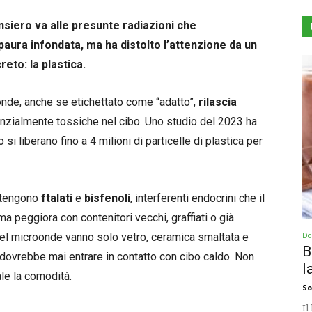
nsiero va alle presunte radiazioni che
paura infondata, ma ha distolto l’attenzione da un
reto: la plastica.
onde, anche se etichettato come “adatto”,
rilascia
zialmente tossiche nel cibo. Uno studio del 2023 ha
 si liberano fino a 4 milioni di particelle di plastica per
ontengono
ftalati
e
bisfenoli
, interferenti endocrini che il
ma peggiora con contenitori vecchi, graffiati o già
nel microonde vanno solo vetro, ceramica smaltata e
Dol
B
n dovrebbe mai entrare in contatto con cibo caldo. Non
l
ale la comodità.
So
Il