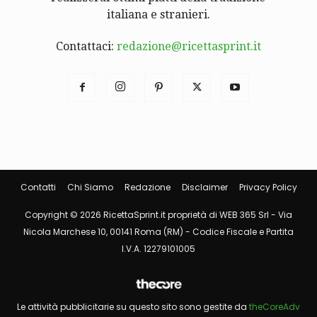
italiana e stranieri.
Contattaci:
redazione@ricettasprint.it
Contatti
Chi Siamo
Redazione
Disclaimer
Privacy Policy
Copyright © 2026 RicettaSprint.it proprietà di WEB 365 Srl - Via
Nicola Marchese 10, 00141 Roma (RM) - Codice Fiscale e Partita
I.V.A. 12279101005
Le attività pubblicitarie su questo sito sono gestite da
theCoreAdv