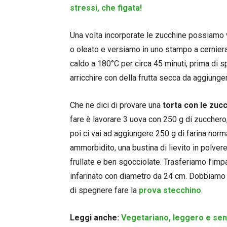
stressi, che figata!
Una volta incorporate le zucchine possiamo 
o oleato e versiamo in uno stampo a cernier
caldo a 180°C per circa 45 minuti, prima di 
arricchire con della frutta secca da aggiunge
Che ne dici di provare una
torta con le zuc
fare è lavorare 3 uova con 250 g di zucche
poi ci vai ad aggiungere 250 g di farina norm
ammorbidito, una bustina di lievito in polvere
frullate e ben sgocciolate. Trasferiamo l’im
infarinato con diametro da 24 cm. Dobbiamo f
di spegnere fare la
prova stecchino
.
Leggi anche:
Vegetariano, leggero e senz