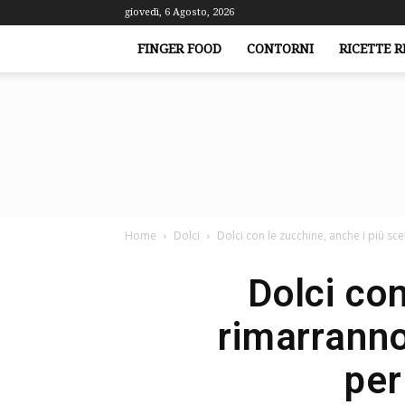
giovedì, 6 Agosto, 2026
FINGER FOOD
CONTORNI
RICETTE R
Home
Dolci
Dolci con le zucchine, anche i più sce
Dolci con
rimarranno
per