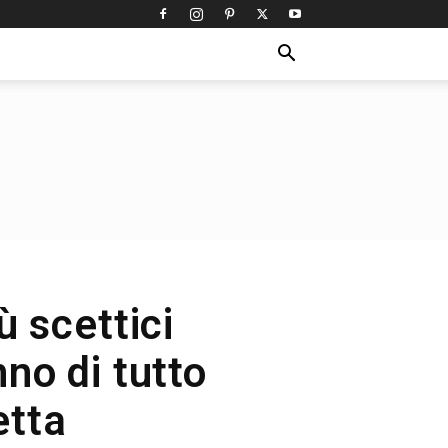
ù scettici
no di tutto
etta