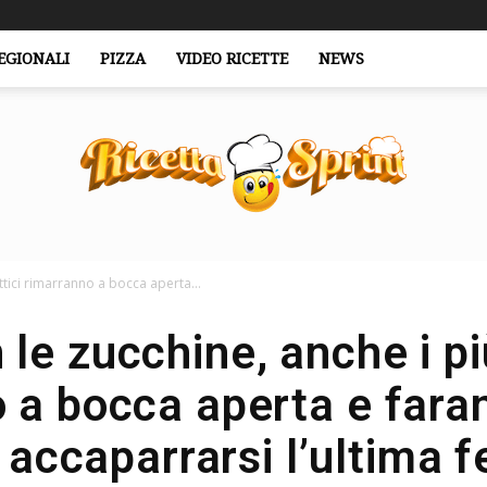
EGIONALI
PIZZA
VIDEO RICETTE
NEWS
ttici rimarranno a bocca aperta...
RicettaSprint.it
 le zucchine, anche i pi
 a bocca aperta e faran
 accaparrarsi l’ultima f