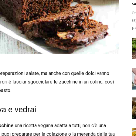
Sa
Cr
sa
pi
 preparazioni salate, ma anche con quelle dolci vanno
ri è lasciar sgocciolare le zucchine in un colino, così
pasto.
va e vedrai
cchine
una ricetta vegana adatta a tutti, non c’è una
 puoi preparare per la colazione o la merenda della tua