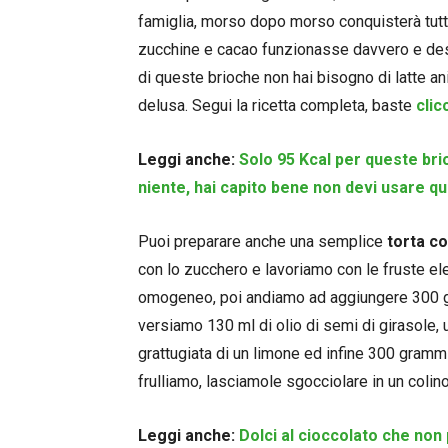
famiglia, morso dopo morso conquisterà tutti
zucchine e cacao funzionasse davvero e desse
di queste brioche non hai bisogno di latte ani
delusa. Segui la ricetta completa, baste
clic
Leggi anche:
Solo 95 Kcal per queste bri
niente, hai capito bene non devi usare que
Puoi preparare anche una semplice
torta co
con lo zucchero e lavoriamo con le fruste e
omogeneo, poi andiamo ad aggiungere 300 g 
versiamo 130 ml di olio di semi di girasole, u
grattugiata di un limone ed infine 300 gramm
frulliamo, lasciamole sgocciolare in un colino
Leggi anche:
Dolci al cioccolato che non 