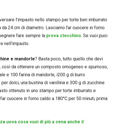
versare l’impasto nello stampo per torte ben imburrato
a da 24 cm di diametro. Lasciamo far cuocere in forno
spegnere fare sempre la
prova stecchino
. Se vuoi puoi
re nell’impasto.
chine e mandorle
? Basta poco, tutto quello che devi
ro, così da ottenere un composto omogeneo e spumoso,
ale e 100 farina di mandorle, i200 g di burro
 per dolci, una bustina di vanillina e 300 g di zucchine
pasto ottenuto in uno stampo per torte imburrato e
ar cuocere in forno caldo a 180°C per 50 minuti, prima
a uova cosa vuoi di più a cena anche il