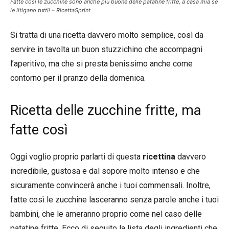
Fatte così le zucchine sono anche più buone delle patatine fritte, a casa mia se
le litigano tutti! – RicettaSprint
Si tratta di una ricetta davvero molto semplice, così da
servire in tavolta un buon stuzzichino che accompagni
l’aperitivo, ma che si presta benissimo anche come
contorno per il pranzo della domenica.
Ricetta delle zucchine fritte, ma
fatte così
Oggi voglio proprio parlarti di questa
ricettina
davvero
incredibile, gustosa e dal sopore molto intenso e che
sicuramente convincerà anche i tuoi commensali. Inoltre,
fatte così le zucchine lasceranno senza parole anche i tuoi
bambini, che le ameranno proprio come nel caso delle
patatine fritte. Ecco di seguito la lista degli ingredienti che