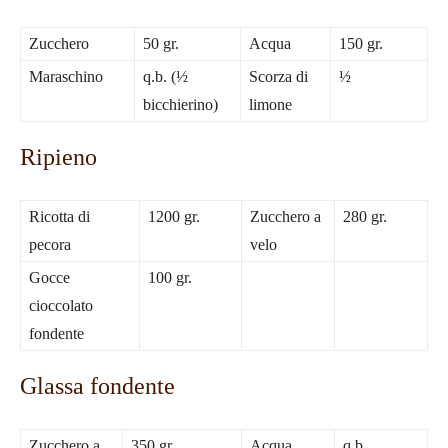
Zucchero
50 gr.
Acqua
150 gr.
Maraschino
q.b. (½
Scorza di
½
bicchierino)
limone
Ripieno
Ricotta di
1200 gr.
Zucchero a
280 gr.
pecora
velo
Gocce
100 gr.
cioccolato
fondente
Glassa fondente
Zucchero a
350 gr.
Acqua
q.b.