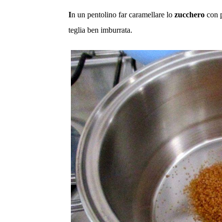
I
n un pentolino far
caramellare lo
zucchero
con p
teglia ben imburrata.