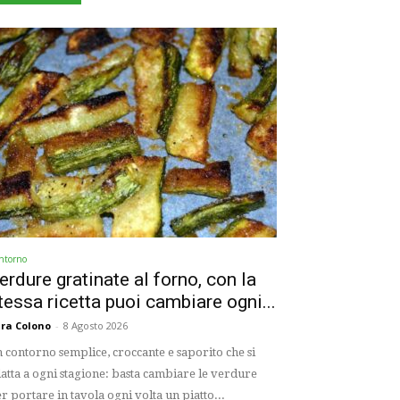
ntorno
erdure gratinate al forno, con la
tessa ricetta puoi cambiare ogni...
ra Colono
-
8 Agosto 2026
 contorno semplice, croccante e saporito che si
atta a ogni stagione: basta cambiare le verdure
r portare in tavola ogni volta un piatto...