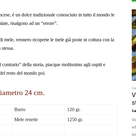
ancese, è un
dolce tradizionale
conosciuto in tutto il mondo le
alate, risalgono ad un “
errore
”
.
i mele, vennero ricoperte le mele già poste in cottura con la
 stessa.
 contrario” della storia, piacque moltissimo agli ospiti e
del resto del mondo poi.
Co
iametro 24 cm.
V
s
Burro
120 gr.
Sa
Mele renette
1250 gr.
Un
ad
pe