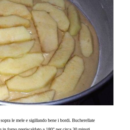
 sopra le mele e sigillando bene i bordi. Bucherellate
e in forno preriscaldato
a 180° per circa 30 minuti
.