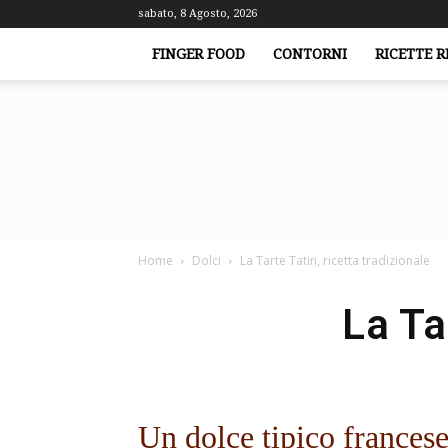
sabato, 8 Agosto, 2026
FINGER FOOD
CONTORNI
RICETTE R
Home
Dolci
La Tarte Tatin, ricetta tradizionale
La Ta
Un dolce tipico francese