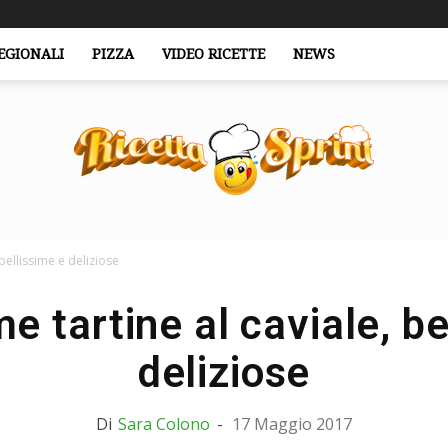
EGIONALI
PIZZA
VIDEO RICETTE
NEWS
bellissime e deliziose
RicettaSprint.it
e tartine al caviale, be
deliziose
Di
Sara Colono
-
17 Maggio 2017