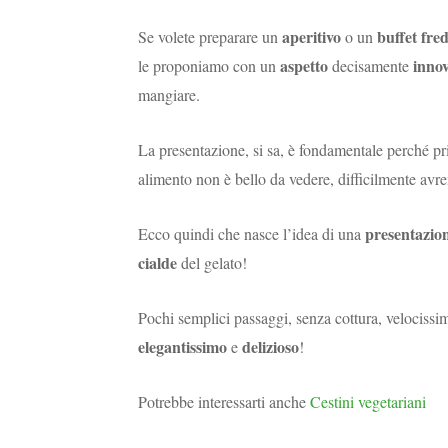
aperitivo
buffet fre
Se volete preparare un
o un
aspetto
innov
le proponiamo con un
decisamente
mangiare.
La presentazione, si sa, è fondamentale perché p
alimento non è bello da vedere, difficilmente avre
presentazion
Ecco quindi che nasce l’idea di una
cialde
del gelato!
Pochi semplici passaggi, senza cottura, velocissi
elegantissimo
delizioso
e
!
Potrebbe interessarti anche
Cestini vegetariani