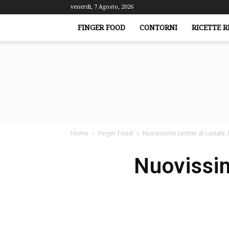
venerdì, 7 Agosto, 2026
FINGER FOOD
CONTORNI
RICETTE R
Home
Finger Food
Nuovissime tartine al caviale, 
Nuovissim