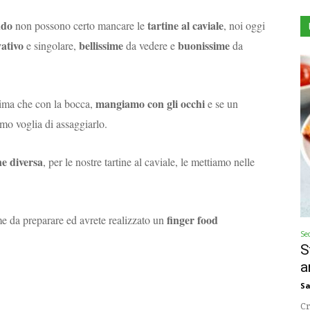
ddo
tartine al caviale
non possono certo mancare le
, noi oggi
ativo
bellissime
buonissime
e singolare,
da vedere e
da
mangiamo
con gli occhi
rima che con la bocca,
e se un
mo voglia di assaggiarlo.
e diversa
, per le nostre tartine al caviale, le mettiamo nelle
finger food
me da preparare ed avrete realizzato un
Se
S
a
Sa
Cr