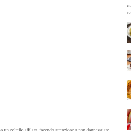
mi
so
con un coltello affilato, facendo attenzione a non danneggiare