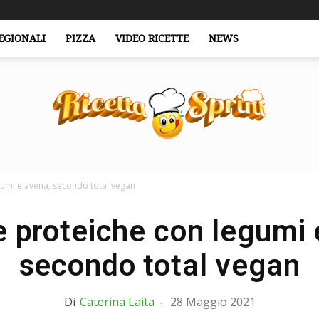
EGIONALI
PIZZA
VIDEO RICETTE
NEWS
gumi e avena, secondo total vegan
RicettaSprint.it
e proteiche con legumi 
secondo total vegan
Di
Caterina Laita
-
28 Maggio 2021