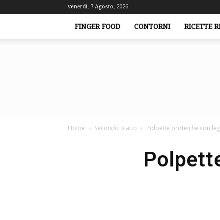
venerdì, 7 Agosto, 2026
FINGER FOOD
CONTORNI
RICETTE R
Home
Secondo piatto
Polpette proteiche con le
Polpett