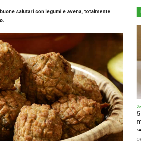
 buone salutari con legumi e avena, totalmente
o.
Dol
5
m
Sa
Qu