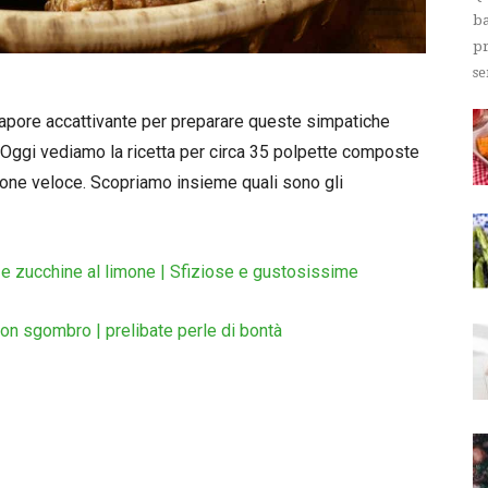
ba
pr
se
sapore accattivante per preparare queste simpatiche
 Oggi vediamo la ricetta per circa 35 polpette composte
one veloce. Scopriamo insieme quali sono gli
o e zucchine al limone | Sfiziose e gustosissime
on sgombro | prelibate perle di bontà