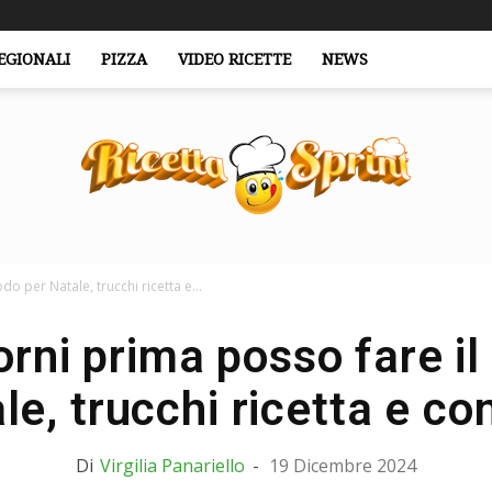
EGIONALI
PIZZA
VIDEO RICETTE
NEWS
o per Natale, trucchi ricetta e...
RicettaSprint.it
orni prima posso fare il
le, trucchi ricetta e con
Di
Virgilia Panariello
-
19 Dicembre 2024