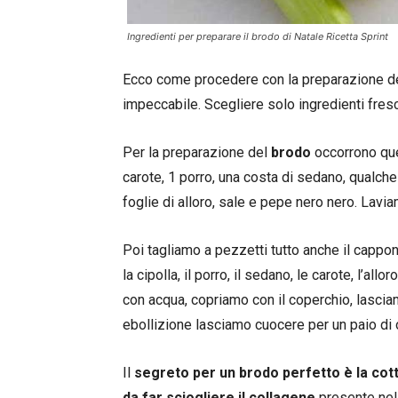
Ingredienti per preparare il brodo di Natale Ricetta Sprint
Ecco come procedere con la preparazione della
impeccabile. Scegliere solo ingredienti fresch
Per la preparazione del
brodo
occorrono ques
carote, 1 porro, una costa di sedano, qualch
foglie di alloro, sale e pepe nero nero. Lavi
Poi tagliamo a pezzetti tutto anche il cappo
la cipolla, il porro, il sedano, le carote, l’all
con acqua, copriamo con il coperchio, lasci
ebollizione lasciamo cuocere per un paio di 
Il
segreto per un brodo perfetto è la cot
da far sciogliere il collagene
presente nel