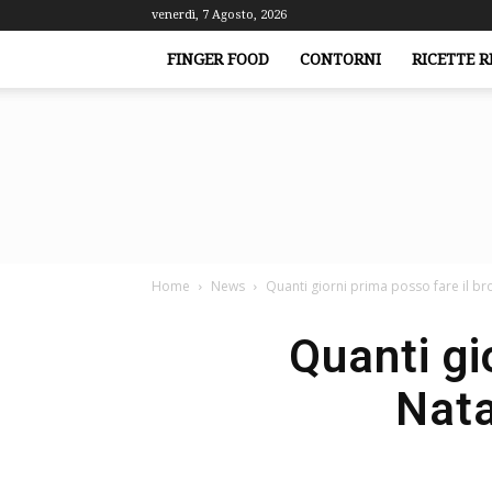
venerdì, 7 Agosto, 2026
FINGER FOOD
CONTORNI
RICETTE R
Home
News
Quanti giorni prima posso fare il brod
Quanti gi
Nata