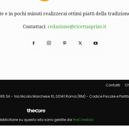
te e in pochi minuti realizzerai ottimi piatti della tradizione
Contattaci:
redazione@ricettasprint.it
Contatti
Ch
65 Srl - Via Nicola Marchese 10, 00141 Roma (RM) - Codice Fiscale e Partita
pubblicitarie su questo sito sono gestite da
theCoreAdv