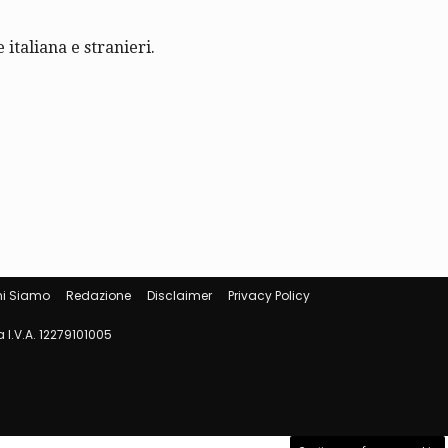
 italiana e stranieri.
i Siamo
Redazione
Disclaimer
Privacy Policy
 I.V.A. 12279101005