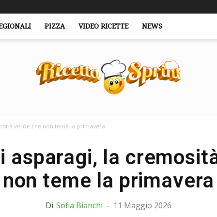
EGIONALI
PIZZA
VIDEO RICETTE
NEWS
mosità verde che non teme la primavera
RicettaSprint.it
li asparagi, la cremosit
non teme la primavera
Di
Sofia Bianchi
-
11 Maggio 2026