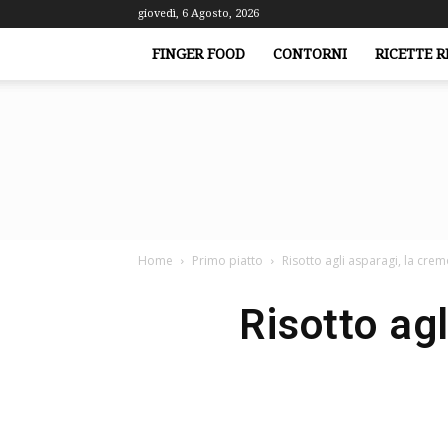
giovedì, 6 Agosto, 2026
FINGER FOOD
CONTORNI
RICETTE R
Home
Primo piatto
Risotto agli asparagi, la cre
Risotto ag