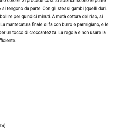
ono colore. Si procede così: si sbianchiscono le punte
 si tengono da parte. Con gli stessi gambi (quelli duri,
ollire per quindici minuti. A metà cottura del riso, si
 La mantecatura finale si fa con burro e parmigiano, e le
 per un tocco di croccantezza. La regola è non usare la
ficiente.
bi)