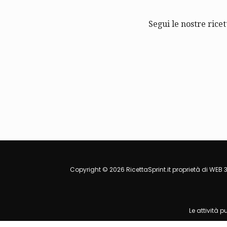
Segui le nostre ricet
Copyright © 2026 RicettaSprint.it proprietà di WEB 3
Le attività 