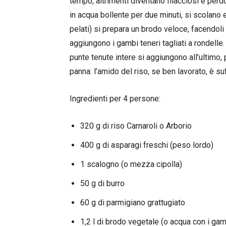
tempo, altrimenti diventano filacciosi e perd
in acqua bollente per due minuti, si scolano e
pelati) si prepara un brodo veloce, facendoli b
aggiungono i gambi teneri tagliati a rondelle.
punte tenute intere si aggiungono all’ultimo,
panna: l’amido del riso, se ben lavorato, è suf
Ingredienti per 4 persone:
320 g di riso Carnaroli o Arborio
400 g di asparagi freschi (peso lordo)
1 scalogno (o mezza cipolla)
50 g di burro
60 g di parmigiano grattugiato
1,2 l di brodo vegetale (o acqua con i gam