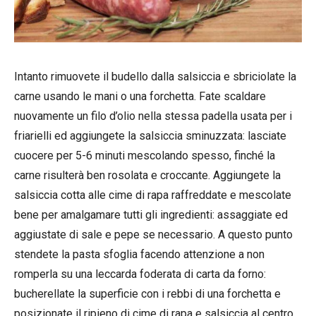
Intanto rimuovete il budello dalla salsiccia e sbriciolate la
carne usando le mani o una forchetta. Fate scaldare
nuovamente un filo d’olio nella stessa padella usata per i
friarielli ed aggiungete la salsiccia sminuzzata: lasciate
cuocere per 5-6 minuti mescolando spesso, finché la
carne risulterà ben rosolata e croccante. Aggiungete la
salsiccia cotta alle cime di rapa raffreddate e mescolate
bene per amalgamare tutti gli ingredienti: assaggiate ed
aggiustate di sale e pepe se necessario. A questo punto
stendete la pasta sfoglia facendo attenzione a non
romperla su una leccarda foderata di carta da forno:
bucherellate la superficie con i rebbi di una forchetta e
posizionate il ripieno di cime di rapa e salsiccia al centro