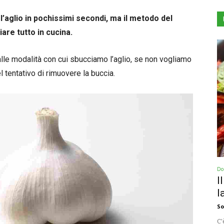
’aglio in pochissimi secondi, ma il metodo del
are tutto in cucina.
le modalità con cui sbucciamo l’aglio, se non vogliamo
l tentativo di rimuovere la buccia.
Dol
I
l
So
C'