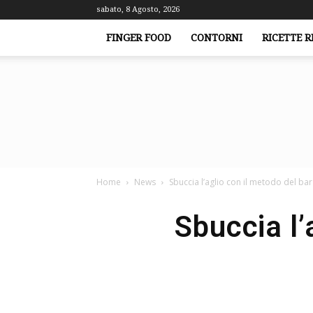
sabato, 8 Agosto, 2026
FINGER FOOD
CONTORNI
RICETTE R
Home
News
Sbuccia l’aglio con il metodo del barato
Sbuccia l’