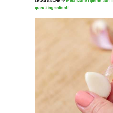
LEGGI ANCHE ->
Melanzane ripiene con il
questi ingredienti!