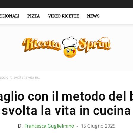
EGIONALI
PIZZA
VIDEO RICETTE
NEWS
lo, ti svolta la vita in...
RicettaSprint.it
aglio con il metodo del b
svolta la vita in cucina
Di
Francesca Guglielmino
-
15 Giugno 2025