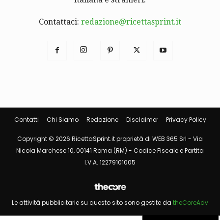
Contattaci:
redazione@ricettasprint.it
Contatti
Chi Siamo
Redazione
Disclaimer
Privacy Policy
Copyright © 2026 RicettaSprint.it proprietà di WEB 365 Srl - Via
Nicola Marchese 10, 00141 Roma (RM) - Codice Fiscale e Partita
I.V.A. 12279101005
Le attività pubblicitarie su questo sito sono gestite da
theCoreAdv