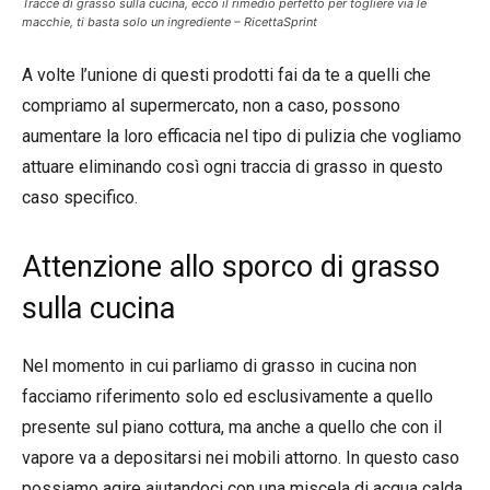
Tracce di grasso sulla cucina, ecco il rimedio perfetto per togliere via le
macchie, ti basta solo un ingrediente – RicettaSprint
A volte l’unione di questi prodotti fai da te a quelli che
compriamo al supermercato, non a caso, possono
aumentare la loro efficacia nel tipo di pulizia che vogliamo
attuare eliminando così ogni traccia di grasso in questo
caso specifico.
Attenzione allo sporco di grasso
sulla cucina
Nel momento in cui parliamo di grasso in cucina non
facciamo riferimento solo ed esclusivamente a quello
presente sul piano cottura, ma anche a quello che con il
vapore va a depositarsi nei mobili attorno. In questo caso
possiamo agire aiutandoci con una miscela di acqua calda