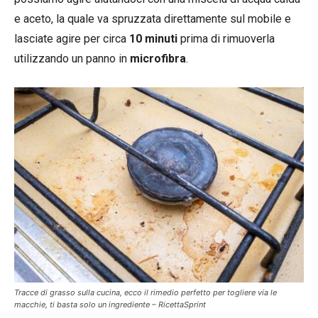
e aceto, la quale va spruzzata direttamente sul mobile e
lasciate agire per circa
10 minuti
prima di rimuoverla
utilizzando un panno in
microfibra
.
Tracce di grasso sulla cucina, ecco il rimedio perfetto per togliere via le
macchie, ti basta solo un ingrediente – RicettaSprint