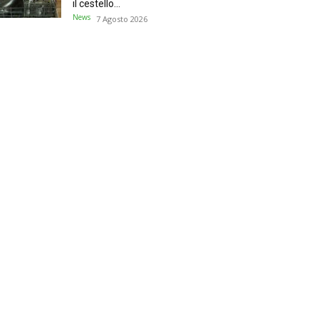
il cestello...
News
7 Agosto 2026