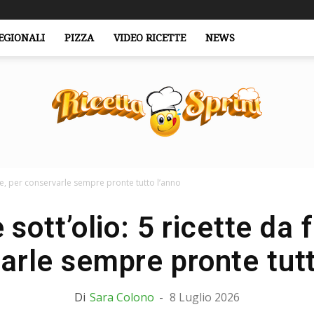
EGIONALI
PIZZA
VIDEO RICETTE
NEWS
are, per conservarle sempre pronte tutto l’anno
RicettaSprint.it
sott’olio: 5 ricette da 
arle sempre pronte tutt
Di
Sara Colono
-
8 Luglio 2026