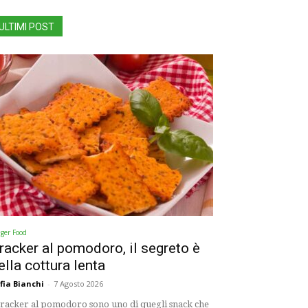
ULTIMI POST
nger Food
racker al pomodoro, il segreto è
ella cottura lenta
fia Bianchi
-
7 Agosto 2026
cracker al pomodoro sono uno di quegli snack che