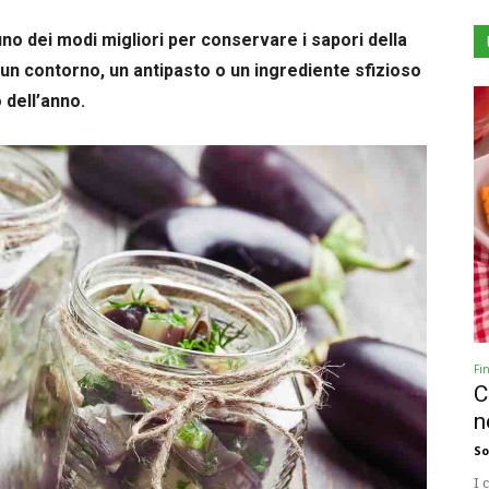
uno dei modi migliori per conservare i sapori della
n contorno, un antipasto o un ingrediente sfizioso
 dell’anno.
Fi
C
n
So
I 