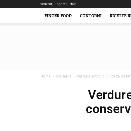
venerdì, 7 Agosto, 2026
FINGER FOOD
CONTORNI
RICETTE R
Home
conserve
Verdure sott’olio: 5 ricette da f
Verdure 
conserv