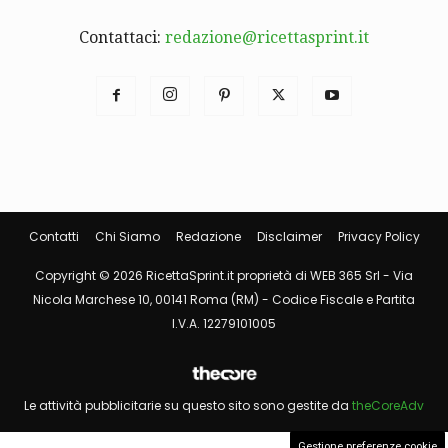
Contattaci:
redazione@ricettasprint.it
Contatti
Chi Siamo
Redazione
Disclaimer
Privacy Policy
Copyright © 2026 RicettaSprint.it proprietà di WEB 365 Srl - Via
Nicola Marchese 10, 00141 Roma (RM) - Codice Fiscale e Partita
I.V.A. 12279101005
Le attività pubblicitarie su questo sito sono gestite da
theCoreAdv
Gestione preferenze cookie