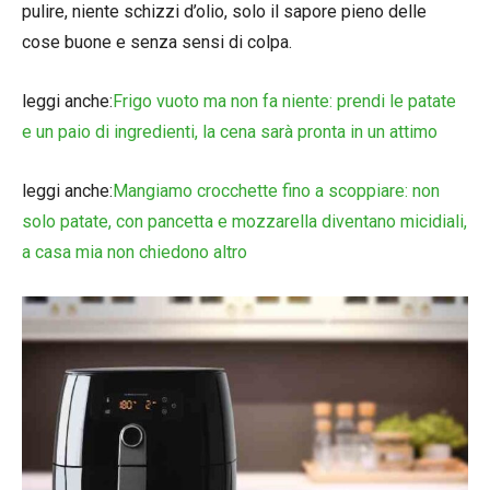
pulire, niente schizzi d’olio, solo il sapore pieno delle
cose buone e senza sensi di colpa.
leggi anche:
Frigo vuoto ma non fa niente: prendi le patate
e un paio di ingredienti, la cena sarà pronta in un attimo
leggi anche:
Mangiamo crocchette fino a scoppiare: non
solo patate, con pancetta e mozzarella diventano micidiali,
a casa mia non chiedono altro