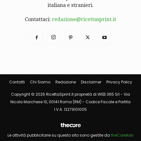
italiana e stranieri.
Contattaci:
redazione@ricettasprint.it
Contatti
Chi Siamo
Redazione
Disclaimer
Privacy Policy
Copyright © 2026 RicettaSprint.it proprietà di WEB 365 Srl - Via
Nicola Marchese 10, 00141 Roma (RM) - Codice Fiscale e Partita
I.V.A. 12279101005
Le attività pubblicitarie su questo sito sono gestite da
theCoreAdv