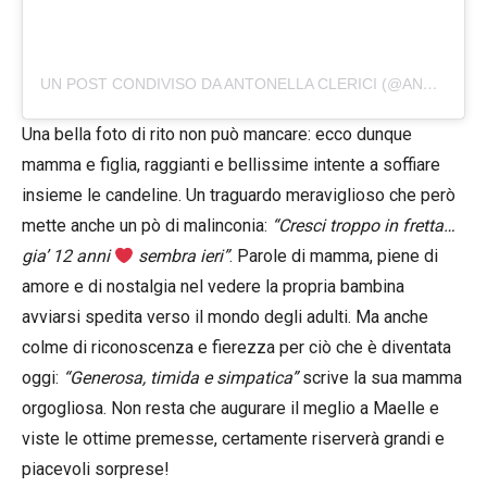
UN POST CONDIVISO DA ANTONELLA CLERICI (@ANTOCLERICI)
Una bella foto di rito non può mancare: ecco dunque
mamma e figlia, raggianti e bellissime intente a soffiare
insieme le candeline. Un traguardo meraviglioso che però
mette anche un pò di malinconia:
“Cresci troppo in fretta…
gia’ 12 anni
sembra ieri”
. Parole di mamma, piene di
amore e di nostalgia nel vedere la propria bambina
avviarsi spedita verso il mondo degli adulti. Ma anche
colme di riconoscenza e fierezza per ciò che è diventata
oggi:
“Generosa, timida e simpatica”
scrive la sua mamma
orgogliosa. Non resta che augurare il meglio a Maelle e
viste le ottime premesse, certamente riserverà grandi e
piacevoli sorprese!