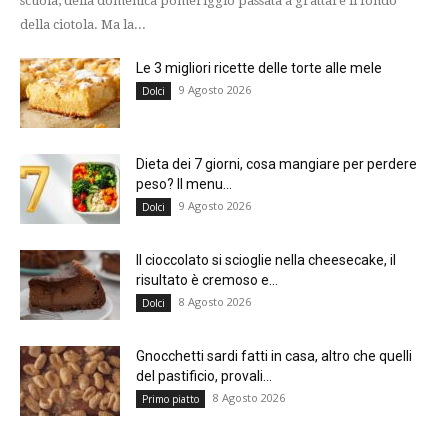
scuola, della domenica pomeriggio passata a grattare il fondo
della ciotola. Ma la...
Le 3 migliori ricette delle torte alle mele
9 Agosto 2026
Dolci
Dieta dei 7 giorni, cosa mangiare per perdere
peso? Il menu...
9 Agosto 2026
Dolci
Il cioccolato si scioglie nella cheesecake, il
risultato è cremoso e...
8 Agosto 2026
Dolci
Gnocchetti sardi fatti in casa, altro che quelli
del pastificio, provali...
8 Agosto 2026
Primo piatto