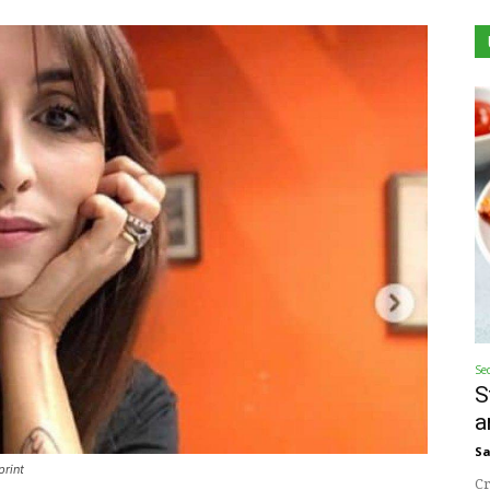
Se
S
a
Sa
print
Cr