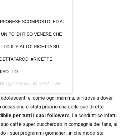
APPONESE SCOMPOSTO, ED AL
 UN PO’ DI RISO VENERE CHE
TTO IL PIATTO! RICETTA SU
DETTAPARODI #RICETTE
RISOTTO
DI
(@ZIABENE) IN DATA:
7 APR 2020 ALLE ORE 9:32 PDT
 adolescenti e, come ogni mamma, si ritrova a dover
ma occasione è stata proprio una delle sue dirette
ile per tutti i suoi followers
. La conduttrice infatti
il suo caffè super zuccheroso in compagnia dei fans, ai
ndo i suoi programmi giornalieri, in che modo sta