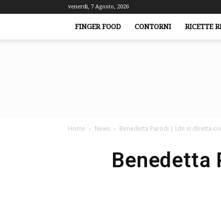
venerdì, 7 Agosto, 2026
FINGER FOOD
CONTORNI
RICETTE R
Home
News
Benedetta Parodi | Lite in diretta con 
Benedetta Pa