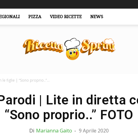
EGIONALI
PIZZA
VIDEO RICETTE
NEWS
le figlie | “Sono proprio..”...
RicettaSprint.it
rodi | Lite in diretta co
“Sono proprio..” FOTO
Di
Marianna Gaito
-
9 Aprile 2020