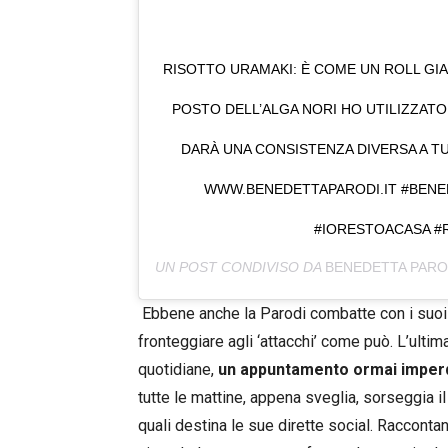
RISOTTO URAMAKI: È COME UN ROLL GI
POSTO DELL’ALGA NORI HO UTILIZZATO
DARÀ UNA CONSISTENZA DIVERSA A TU
WWW.BENEDETTAPARODI.IT #BENE
#IORESTOACASA #
UN POST CONDIVISO DA
BENEDETTA PARO
Ebbene anche la Parodi combatte con i suoi
fronteggiare agli ‘attacchi’ come può. L’ulti
quotidiane,
un appuntamento ormai imperdib
tutte le mattine, appena sveglia, sorseggia 
quali destina le sue dirette social. Racconta