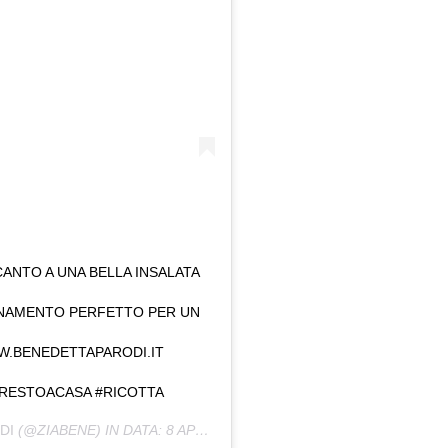
ANTO A UNA BELLA INSALATA
BINAMENTO PERFETTO PER UN
W.BENEDETTAPARODI.IT
ORESTOACASA #RICOTTA
DI
(@ZIABENE) IN DATA:
8 APR 2020 ALLE ORE 10:03 PDT