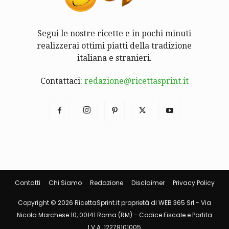
Segui le nostre ricette e in pochi minuti
realizzerai ottimi piatti della tradizione
italiana e stranieri.
Contattaci:
redazione@ricettasprint.it
Contatti
Chi Siamo
Redazione
Disclaimer
Privacy Policy
Copyright © 2026 RicettaSprint.it proprietà di WEB 365 Srl - Via
Nicola Marchese 10, 00141 Roma (RM) - Codice Fiscale e Partita
I.V.A. 12279101005