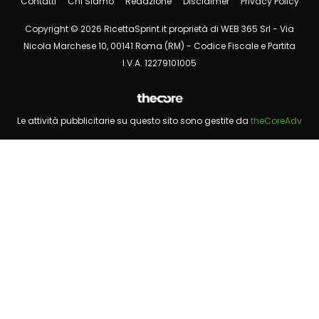
Contatti
Chi Siamo
Redazione
Disclaimer
Privacy Policy
Copyright © 2026 RicettaSprint.it proprietà di WEB 365 Srl - Via
Nicola Marchese 10, 00141 Roma (RM) - Codice Fiscale e Partita
I.V.A. 12279101005
Le attività pubblicitarie su questo sito sono gestite da
theCoreAdv