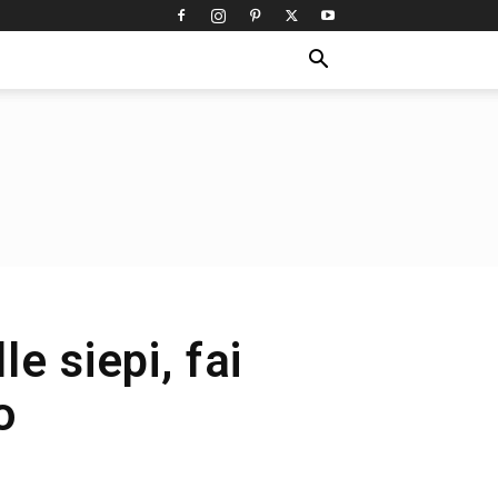
e siepi, fai
o