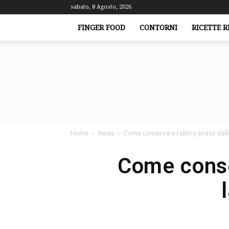
sabato, 8 Agosto, 2026
FINGER FOOD
CONTORNI
RICETTE R
Home
News
Come conservare l’alloro preso dalle 
Come conser