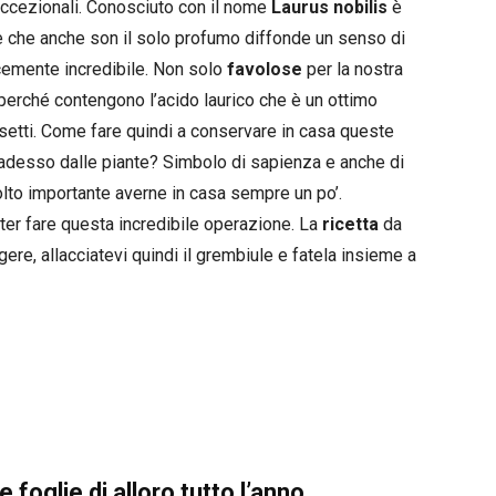
ccezionali. Conosciuto con il nome
Laurus nobilis
è
ale che anche son il solo profumo diffonde un senso di
icemente incredibile. Non solo
favolose
per la nostra
perché contengono l’acido laurico che è un ottimo
nsetti. Come fare quindi a conservare in casa queste
adesso dalle piante? Simbolo di sapienza e anche di
olto importante averne in casa sempre un po’.
er fare questa incredibile operazione. La
ricetta
da
re, allacciatevi quindi il grembiule e fatela insieme a
foglie di alloro tutto l’anno