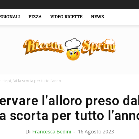
EGIONALI
PIZZA
VIDEO RICETTE
NEWS
siepi, fai la scorta per tutto l’anno
RicettaSprint.it
vare l’alloro preso dall
la scorta per tutto l’ann
Di
Francesca Bedini
-
16 Agosto 2023