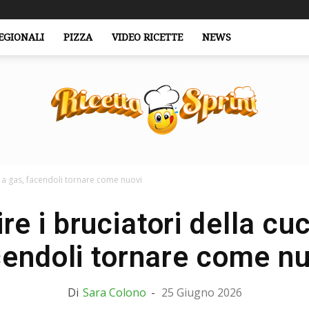
EGIONALI
PIZZA
VIDEO RICETTE
NEWS
a a gas, facendoli tornare come nuovi
RicettaSprint.it
e i bruciatori della cu
cendoli tornare come nu
Di
Sara Colono
-
25 Giugno 2026