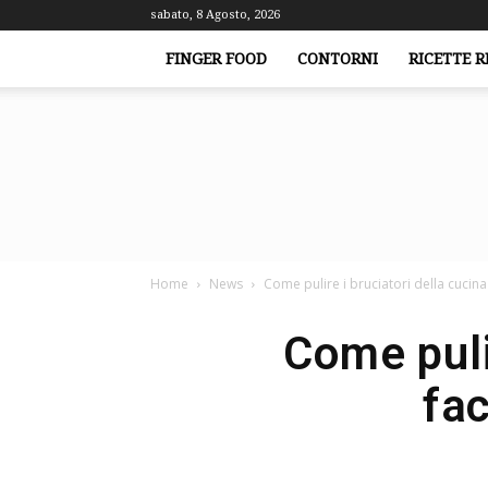
sabato, 8 Agosto, 2026
FINGER FOOD
CONTORNI
RICETTE R
Home
News
Come pulire i bruciatori della cucin
Come pulir
fa