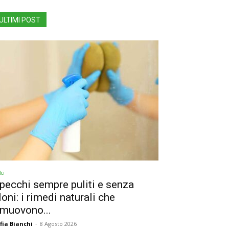
ULTIMI POST
ci
pecchi sempre puliti e senza
loni: i rimedi naturali che
imuovono...
fia Bianchi
-
8 Agosto 2026