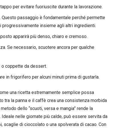
 tappo per evitare fuoriuscite durante la lavorazione.
i. Questo passaggio è fondamentale perché permette
i progressivamente insieme agli altri ingredienti.
mposto apparirà più denso, chiaro e cremoso.
tenza. Se necessario, scuotere ancora per qualche
i o coppette da dessert.
in frigorifero per alcuni minuti prima di gustarla.
a come una ricetta estremamente semplice possa
sto tra la panna e il caffè crea una consistenza morbida
l metodo dello “scuoti, versa e mangia” rende la
i. Ideale nelle giornate più calde, può essere servita da
 scaglie di cioccolato o una spolverata di cacao. Con