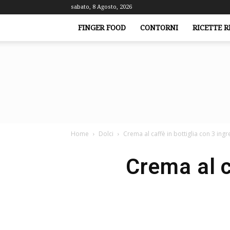
sabato, 8 Agosto, 2026
FINGER FOOD
CONTORNI
RICETTE R
Home
Dolci
Crema al caffè in bottiglia con 3 ingr
Crema al c