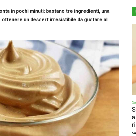
nta in pochi minuti: bastano tre ingredienti, una
 ottenere un dessert irresistibile da gustare al
Dol
S
a
r
So