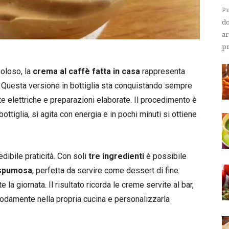
Pu
do
ar
pr
goloso, la
crema al caffè fatta in casa
rappresenta
. Questa versione in bottiglia sta conquistando sempre
te elettriche e preparazioni elaborate. Il procedimento è
 bottiglia, si agita con energia e in pochi minuti si ottiene
edibile praticità. Con soli
tre ingredienti
è possibile
 spumosa
, perfetta da servire come dessert di fine
a giornata. Il risultato ricorda le creme servite al bar,
modamente nella propria cucina e personalizzarla