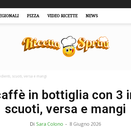
EGIONALI
PIZZA
VIDEO RICETTE
NEWS
edienti, scuoti, versa e mangi
RicettaSprint.it
affè in bottiglia con 3 i
scuoti, versa e mangi
Di
Sara Colono
-
8 Giugno 2026