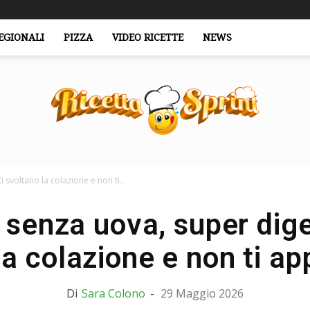
EGIONALI
PIZZA
VIDEO RICETTE
NEWS
i svoltano la colazione e non ti...
RicettaSprint.it
senza uova, super digeri
la colazione e non ti ap
Di
Sara Colono
-
29 Maggio 2026