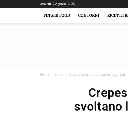
venerdì, 7 Agosto, 2026
FINGER FOOD
CONTORNI
RICETTE R
Home
Dolci
Crepes senza uova, super digeribili, t
Crepes 
svoltano 