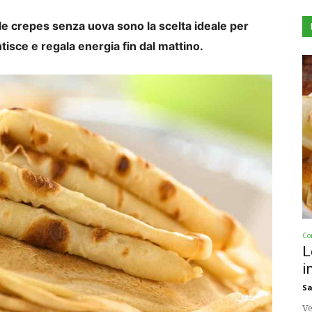
 le crepes senza uova sono la scelta ideale per
sce e regala energia fin dal mattino.
Co
L
i
Sa
Ve