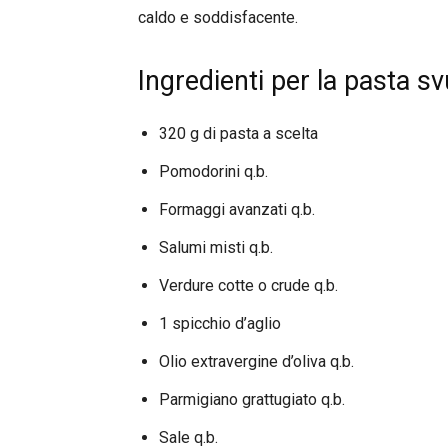
caldo e soddisfacente.
Ingredienti per la pasta sv
320 g di pasta a scelta
Pomodorini q.b.
Formaggi avanzati q.b.
Salumi misti q.b.
Verdure cotte o crude q.b.
1 spicchio d’aglio
Olio extravergine d’oliva q.b.
Parmigiano grattugiato q.b.
Sale q.b.