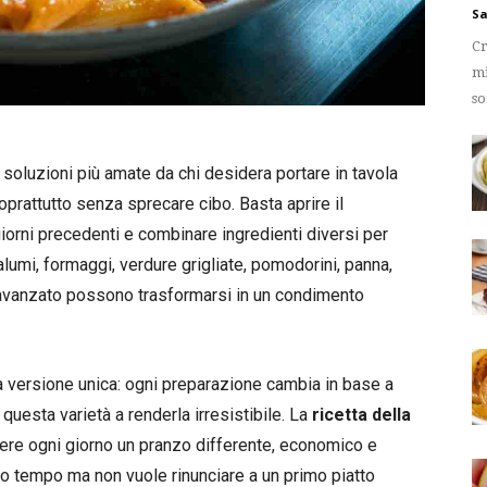
Sa
Cr
mi
so
 soluzioni più amate da chi desidera portare in tavola
rattutto senza sprecare cibo. Basta aprire il
giorni precedenti e combinare ingredienti diversi per
alumi, formaggi, verdure grigliate, pomodorini, panna,
 avanzato possono trasformarsi in un condimento
na versione unica: ogni preparazione cambia in base a
questa varietà a renderla irresistibile. La
ricetta della
nere ogni giorno un pranzo differente, economico e
oco tempo ma non vuole rinunciare a un primo piatto