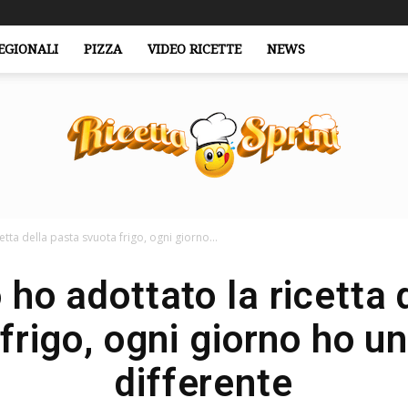
EGIONALI
PIZZA
VIDEO RICETTE
NEWS
tta della pasta svuota frigo, ogni giorno...
RicettaSprint.it
ho adottato la ricetta 
frigo, ogni giorno ho u
differente