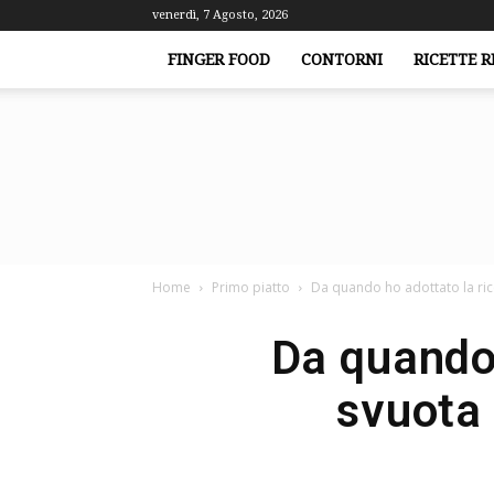
venerdì, 7 Agosto, 2026
FINGER FOOD
CONTORNI
RICETTE R
Home
Primo piatto
Da quando ho adottato la rice
Da quando 
svuota 