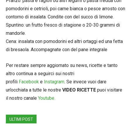
Pranzo: pasta e fagioli od altri legumi o pasta fredda con
pomodorini e cetrioli, poi carne bianca o pesce arrosto con
contorno di insalata. Condite con del succo di limone.
Spuntino: un frutto fresco di stagione o 20-30 grammi di
mandorle.
Cena: insalata con pomodorini ed altri ortaggi ed una fetta
di bresaola. Accompagnate con del pane integrale
Per restare sempre aggiornato su news, ricette e tanto
altro continua a seguirci sui nostri
profili
Facebook
e
Instagram
. Se invece vuoi dare
un’occhiata a tutte le nostre
VIDEO RICETTE
puoi visitare
il nostro canale
Youtube.
ULTIMI POST