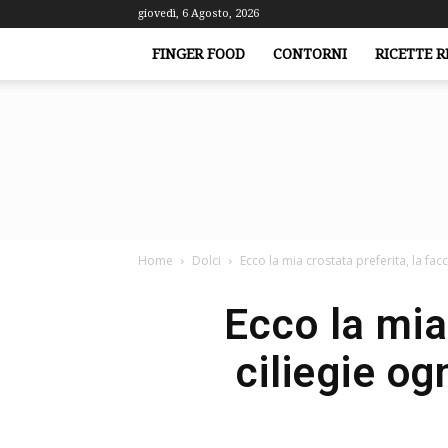
giovedì, 6 Agosto, 2026
FINGER FOOD
CONTORNI
RICETTE R
Home
Dolci
Ecco la mia crostata preferita, la facc
Ecco la mia
ciliegie o