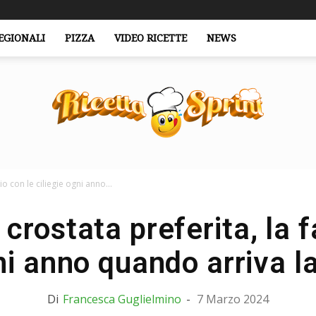
EGIONALI
PIZZA
VIDEO RICETTE
NEWS
io con le ciliegie ogni anno...
RicettaSprint.it
 crostata preferita, la f
gni anno quando arriva l
Di
Francesca Guglielmino
-
7 Marzo 2024