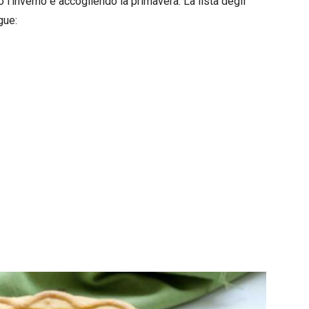
 l’inverno e accogliendo la primavera. La lista degli
gue: