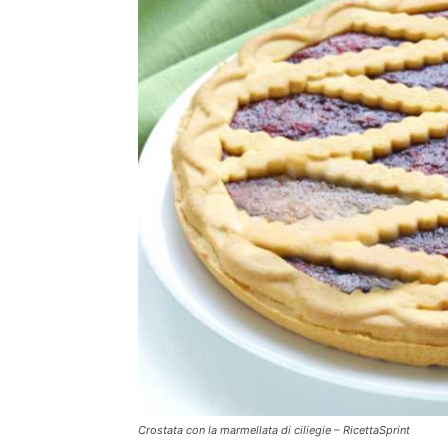
Crostata con la marmellata di ciliegie – RicettaSprint