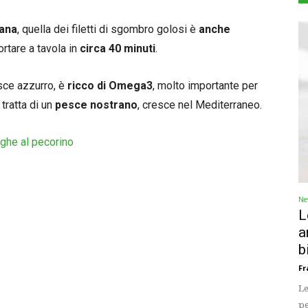
ana
, quella dei filetti di sgombro golosi è
anche
ortare a tavola in
circa 40 minuti
.
sce azzurro, è
ricco di Omega3
, molto importante per
tratta di un
pesce nostrano
, cresce nel Mediterraneo.
iughe al pecorino
Ne
L
a
b
Fr
Le
pe