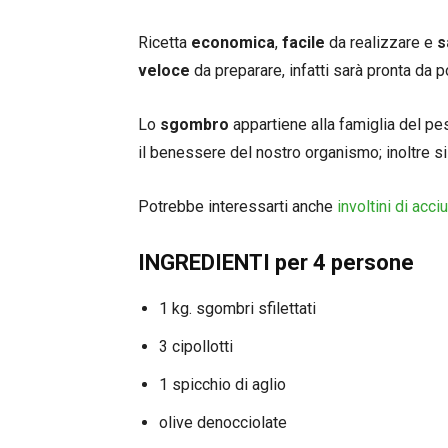
Ricetta
economica
,
facile
da realizzare e
s
veloce
da preparare, infatti sarà pronta da p
Lo
sgombro
appartiene alla famiglia del pe
il benessere del nostro organismo; inoltre si 
Potrebbe interessarti anche
involtini di acc
INGREDIENTI per 4 persone
1 kg. sgombri sfilettati
3 cipollotti
1 spicchio di aglio
olive denocciolate