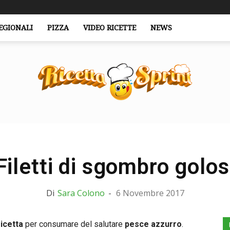
EGIONALI
PIZZA
VIDEO RICETTE
NEWS
RicettaSprint.it
Filetti di sgombro golos
Di
Sara Colono
-
6 Novembre 2017
ricetta
per consumare del salutare
pesce azzurro
.