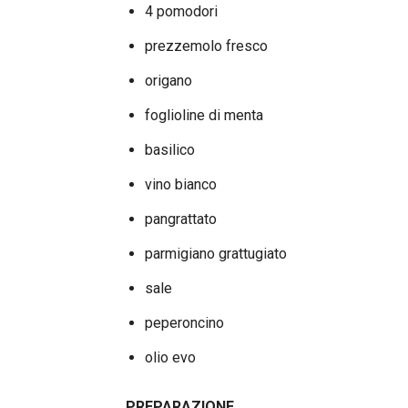
4 pomodori
prezzemolo fresco
origano
foglioline di menta
basilico
vino bianco
pangrattato
parmigiano grattugiato
sale
peperoncino
olio evo
PREPARAZIONE