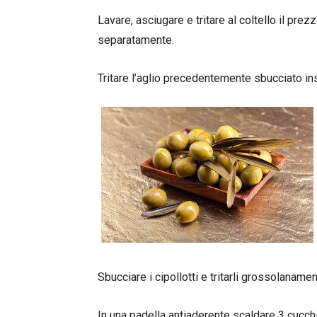
Lavare, asciugare e tritare al coltello il pre
separatamente.
Tritare l’aglio precedentemente sbucciato ins
Sbucciare i cipollotti e tritarli grossolanamen
In una padella antiaderente scaldare 3 cucchiai