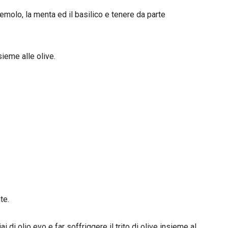
zzemolo, la menta ed il basilico e tenere da parte
ieme alle olive.
te.
 di olio evo e far soffriggere il trito di olive insieme al