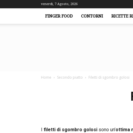
venerdì, 7 Agosto, 2026
FINGER FOOD
CONTORNI
RICETTE R
Home
Secondo piatto
Filetti di sgombro golosi
I
filetti di sgombro golosi
sono un’
ottima 