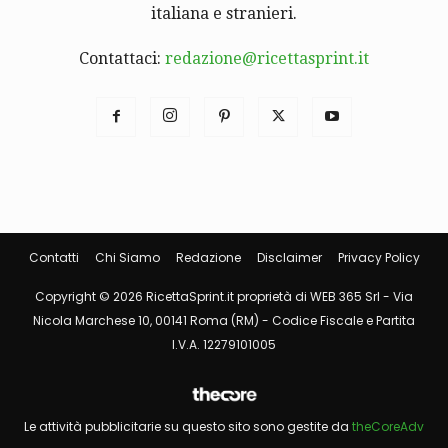
italiana e stranieri.
Contattaci:
redazione@ricettasprint.it
Contatti
Chi Siamo
Redazione
Disclaimer
Privacy Policy
Copyright © 2026 RicettaSprint.it proprietà di WEB 365 Srl - Via
Nicola Marchese 10, 00141 Roma (RM) - Codice Fiscale e Partita
I.V.A. 12279101005
Le attività pubblicitarie su questo sito sono gestite da
theCoreAdv