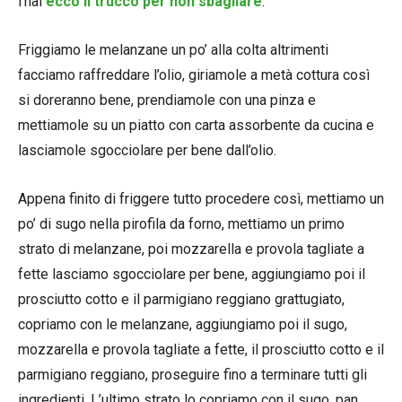
l’hai
ecco il trucco per non sbagliare
.
Friggiamo le melanzane un po’ alla colta altrimenti
facciamo raffreddare l’olio, giriamole a metà cottura così
si doreranno bene, prendiamole con una pinza e
mettiamole su un piatto con carta assorbente da cucina e
lasciamole sgocciolare per bene dall’olio.
Appena finito di friggere tutto procedere così, mettiamo un
po’ di sugo nella pirofila da forno, mettiamo un primo
strato di melanzane, poi mozzarella e provola tagliate a
fette lasciamo sgocciolare per bene, aggiungiamo poi il
prosciutto cotto e il parmigiano reggiano grattugiato,
copriamo con le melanzane, aggiungiamo poi il sugo,
mozzarella e provola tagliate a fette, il prosciutto cotto e il
parmigiano reggiano, proseguire fino a terminare tutti gli
ingredienti. L’ultimo strato lo copriamo con il sugo, pan