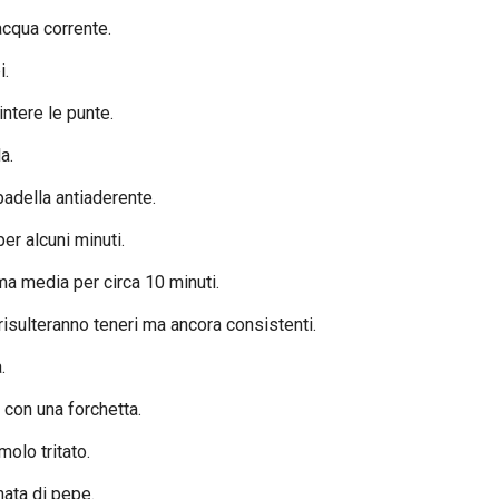
acqua corrente.
i.
intere le punte.
a.
 padella antiaderente.
er alcuni minuti.
ma media per circa 10 minuti.
risulteranno teneri ma ancora consistenti.
.
 con una forchetta.
molo tritato.
nata di pepe.