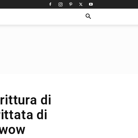
rittura di
ittata di
a wow