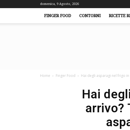
domenica, 9 Agosto, 2026
FINGER FOOD
CONTORNI
RICETTE R
Home
Finger Food
Hai degli asparagi nel frigo in 
Hai degli
arrivo? 
aspa