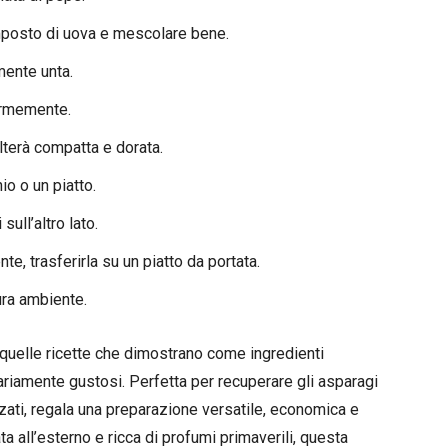
omposto di uova e mescolare bene.
ente unta.
ormemente.
lterà compatta e dorata.
io o un piatto.
sull’altro lato.
e, trasferirla su un piatto da portata.
ura ambiente.
di quelle ricette che dimostrano come ingredienti
ariamente gustosi. Perfetta per recuperare gli asparagi
zzati, regala una preparazione versatile, economica e
a all’esterno e ricca di profumi primaverili, questa