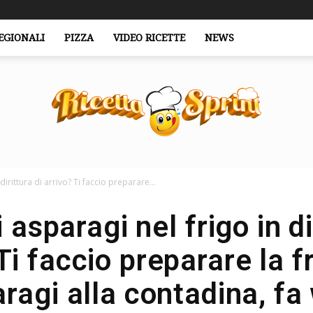
EGIONALI
PIZZA
VIDEO RICETTE
NEWS
dirittura di arrivo? Ti faccio preparare...
RicettaSprint.it
 asparagi nel frigo in di
Ti faccio preparare la fr
ragi alla contadina, f