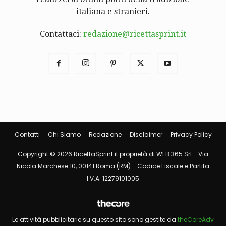
italiana e stranieri.
Contattaci:
redazione@ricettasprint.it
Contatti
Chi Siamo
Redazione
Disclaimer
Privacy Policy
Copyright © 2026 RicettaSprint.it proprietà di WEB 365 Srl - Via
Nicola Marchese 10, 00141 Roma (RM) - Codice Fiscale e Partita
I.V.A. 12279101005
Le attività pubblicitarie su questo sito sono gestite da
theCoreAdv