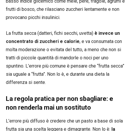
basso indice glicemico come mele, pere, fragole, agrumi e
frutti di bosco, che rilasciano zuccheri lentamente e non
provocano picchi insulinici.
La frutta secca (datteri, fichi secchi, uvetta)
è invece un
concentrato di zuccheri e calorie
, e va consumata con
molta moderazione o evitata del tutto, a meno che non si
tratti di piccole quantità di mandorle o noci per uno
spuntino. L’errore più comune è pensare che “frutta secca”
sia uguale a “frutta”. Non lo è, e durante una dieta la
differenza si sente.
La regola pratica per non sbagliare: e
non renderla mai un sostituto
L’errore più diffuso è credere che un pasto a base di sola
frutta sia una scelta leggera e dimagrante. Non lo è:
la