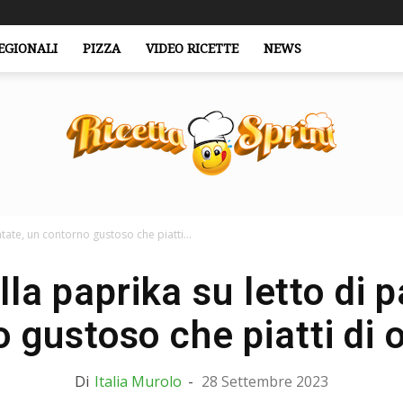
EGIONALI
PIZZA
VIDEO RICETTE
NEWS
atate, un contorno gustoso che piatti...
RicettaSprint.it
lla paprika su letto di p
 gustoso che piatti di o
Di
Italia Murolo
-
28 Settembre 2023