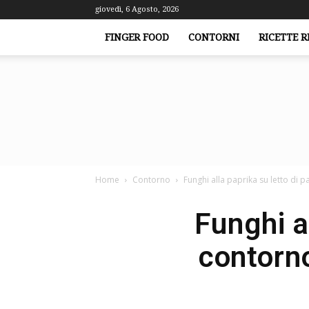
giovedì, 6 Agosto, 2026
FINGER FOOD
CONTORNI
RICETTE R
Home
Contorno
Funghi alla paprika su letto di p
Funghi a
contorno