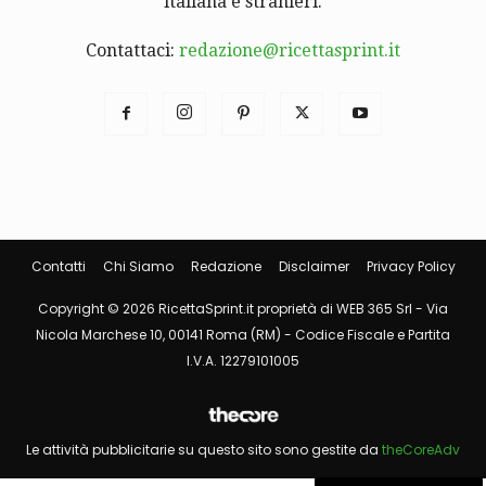
italiana e stranieri.
Contattaci:
redazione@ricettasprint.it
Contatti
Chi Siamo
Redazione
Disclaimer
Privacy Policy
Copyright © 2026 RicettaSprint.it proprietà di WEB 365 Srl - Via
Nicola Marchese 10, 00141 Roma (RM) - Codice Fiscale e Partita
I.V.A. 12279101005
Le attività pubblicitarie su questo sito sono gestite da
theCoreAdv