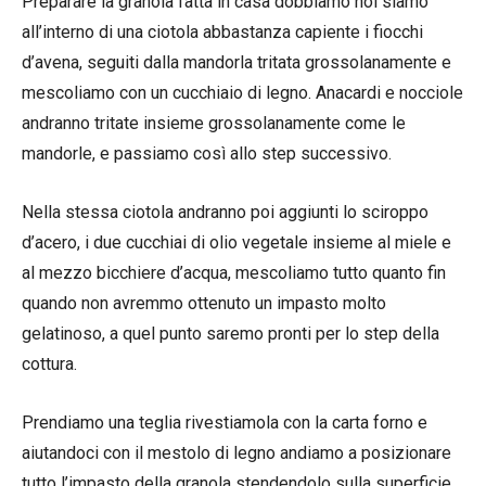
Preparare la granola fatta in casa dobbiamo noi siamo
all’interno di una ciotola abbastanza capiente i fiocchi
d’avena, seguiti dalla mandorla tritata grossolanamente e
mescoliamo con un cucchiaio di legno. Anacardi e nocciole
andranno tritate insieme grossolanamente come le
mandorle, e passiamo così allo step successivo.
Nella stessa ciotola andranno poi aggiunti lo sciroppo
d’acero, i due cucchiai di olio vegetale insieme al miele e
al mezzo bicchiere d’acqua, mescoliamo tutto quanto fin
quando non avremmo ottenuto un impasto molto
gelatinoso, a quel punto saremo pronti per lo step della
cottura.
Prendiamo una teglia rivestiamola con la carta forno e
aiutandoci con il mestolo di legno andiamo a posizionare
tutto l’impasto della granola stendendolo sulla superficie,