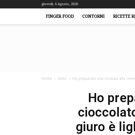
giovedì, 6 Agosto, 2026
FINGER FOOD
CONTORNI
RICETTE R
Home
Dolci
Ho preparato una crostata alla crema
Ho prep
cioccolato
giuro è li