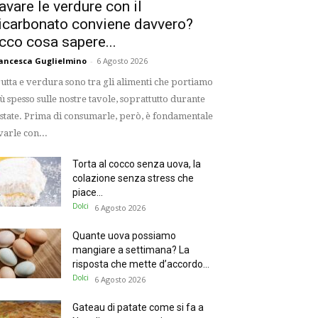
avare le verdure con il
icarbonato conviene davvero?
cco cosa sapere...
ancesca Guglielmino
-
6 Agosto 2026
utta e verdura sono tra gli alimenti che portiamo
ù spesso sulle nostre tavole, soprattutto durante
estate. Prima di consumarle, però, è fondamentale
varle con...
Torta al cocco senza uova, la
colazione senza stress che
piace...
Dolci
6 Agosto 2026
Quante uova possiamo
mangiare a settimana? La
risposta che mette d’accordo...
Dolci
6 Agosto 2026
Gateau di patate come si fa a