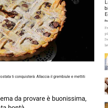
L
b
E
Fr
Fr
pi
l’
la
stata ti conquisterà. Allaccia il grembiule e mettiti
crema da provare è buonissima,
nta bontà