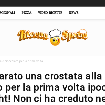
EGIONALI
PIZZA
VIDEO RICETTE
NEWS
 e cioccolato per la prima volta...
RicettaSprint.it
arato una crostata alla
 per la prima volta ipoc
ght! Non ci ha creduto 