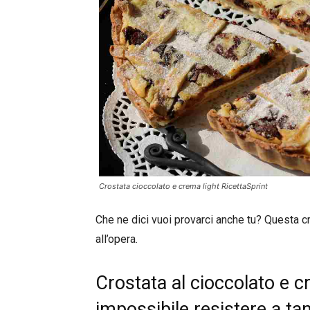
Crostata cioccolato e crema light RicettaSprint
Che ne dici vuoi provarci anche tu? Questa cro
all’opera.
Crostata al cioccolato e 
impossibile resistere a ta