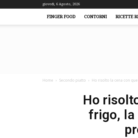
giovedì, 6 Agosto, 2026
FINGER FOOD
CONTORNI
RICETTE R
Home
Secondo piatto
Ho risolto la cena con quell
Ho risolt
frigo, l
pr