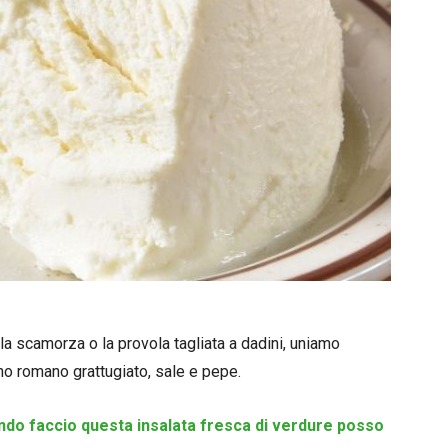
 la scamorza o la provola tagliata a dadini, uniamo
ino romano grattugiato, sale e pepe.
uando faccio questa insalata fresca di verdure posso