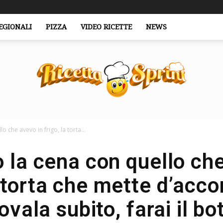
EGIONALI
PIZZA
VIDEO RICETTE
NEWS
o che avevo in frigo, la torta...
RicettaSprint.it
o la cena con quello ch
a torta che mette d’accor
ovala subito, farai il bo