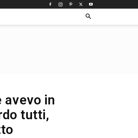
e avevo in
do tutti,
tto