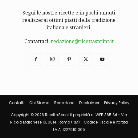
Segui le nostre ricette e in pochi minuti
realizzerai ottimi piatti della tradizione
italiana e stranieri.
Contattaci:
redazione@ricettasprint.it
Contatti
Chi Siamo
Redazione
Disclaimer
Privacy Policy
Copyright © 2026 RicettaSprint.it proprietà di WEB 365 Srl - Via
Nicola Marchese 10, 00141 Roma (RM) - Codice Fiscale e Partita
I.V.A. 12279101005