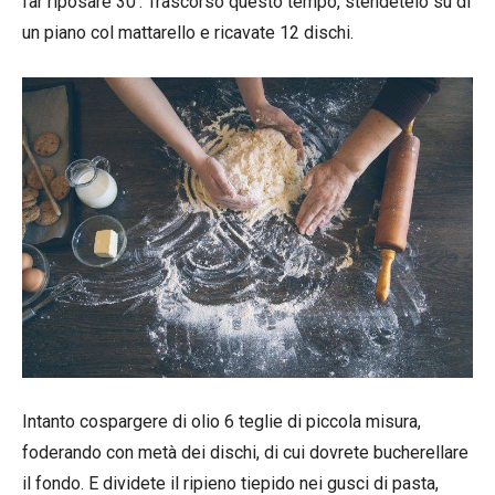
far riposare 30′. Trascorso questo tempo, stendetelo su di
un piano col mattarello e ricavate 12 dischi.
Intanto cospargere di olio 6 teglie di piccola misura,
foderando con metà dei dischi, di cui dovrete bucherellare
il fondo. E dividete il ripieno tiepido nei gusci di pasta,