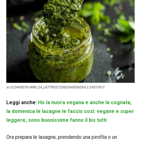
xr:d:DAF6EfN-WRk:24,j:8779057266094806084,t:24011617
Leggi anche:
Ho la nuora vegana e anche la cognata,
la domenica le lasagne le faccio così: vegane e super
leggere, sono buonissime fanno il bis tutti
Ora prepara le lasagne, prendendo una pirofila o un