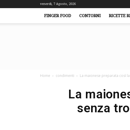
venerdì, 7 Agosto, 2026
FINGER FOOD
CONTORNI
RICETTE R
Home
condimenti
La maionese preparata così la 
La maiones
senza tro