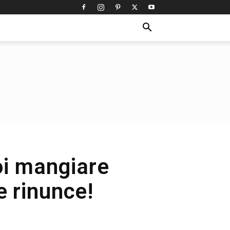
oi mangiare
e rinunce!