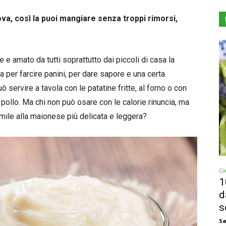
va, così la puoi mangiare senza troppi rimorsi,
e amato da tutti soprattutto dai piccoli di casa la
na per farcire panini, per dare sapore e una certa
ò servire a tavola con le patatine fritte, al forno o con
 pollo. Ma chi non può osare con le calorie rinuncia, ma
imile alla maionese più delicata e leggera?
Co
1
d
s
Sa