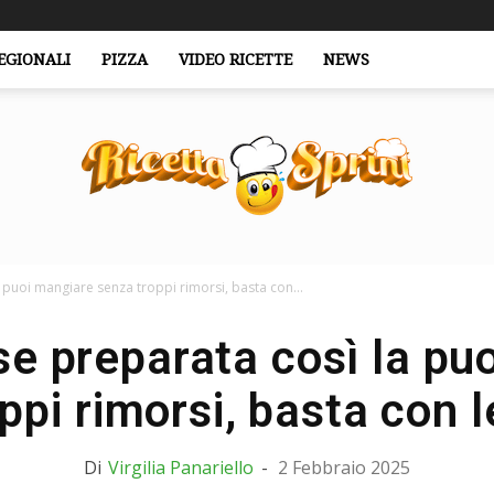
EGIONALI
PIZZA
VIDEO RICETTE
NEWS
puoi mangiare senza troppi rimorsi, basta con...
RicettaSprint.it
e preparata così la pu
ppi rimorsi, basta con l
Di
Virgilia Panariello
-
2 Febbraio 2025