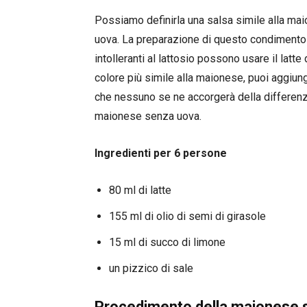
Possiamo definirla una salsa simile alla ma
uova. La preparazione di questo condimento non
intolleranti al lattosio possono usare il latte
colore più simile alla maionese, puoi aggiun
che nessuno se ne accorgerà della differenza
maionese senza uova.
Ingredienti per 6 persone
80 ml di latte
155 ml di olio di semi di girasole
15 ml di succo di limone
un pizzico di sale
Procedimento della maionese 