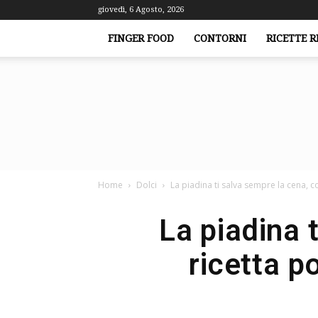
giovedì, 6 Agosto, 2026
FINGER FOOD
CONTORNI
RICETTE R
Home
Dolci
La piadina ti salva sempre la cena, co
La piadina 
ricetta p