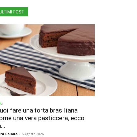
ULTIMI POST
ci
uoi fare una torta brasiliana
ome una vera pasticcera, ecco
...
ra Colono
-
6 Agosto 2026