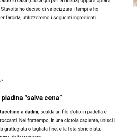
asto in casa (clicca qui per la ricetta) oppure optare
 Stavolta ho deciso di velocizzare i tempi e ho
r farcirla, utilizzeremo i seguenti ingredienti:
e.
 piadina “salva cena”
 tacchino a dadini
, scalda un filo d’olio in padella e
roccanti. Nel frattempo, in una ciotola capiente, unisci i
 grattugiata o tagliata fine, e la feta sbriciolata.