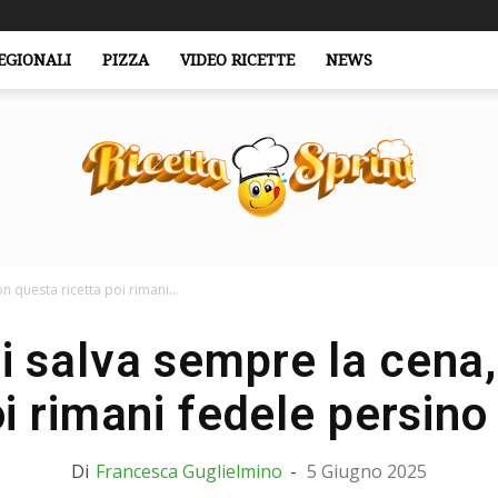
EGIONALI
PIZZA
VIDEO RICETTE
NEWS
n questa ricetta poi rimani...
RicettaSprint.it
ti salva sempre la cena
oi rimani fedele persino 
Di
Francesca Guglielmino
-
5 Giugno 2025