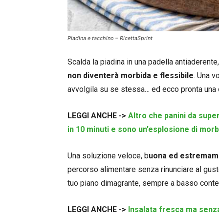
Piadina e tacchino – RicettaSprint
Scalda la piadina in una padella antiaderente
non diventerà morbida e flessibile
. Una v
avvolgila su se stessa… ed ecco pronta una c
LEGGI ANCHE ->
Altro che panini da super
in 10 minuti e sono un’esplosione di mor
Una soluzione veloce, b
uona ed estremame
percorso alimentare senza rinunciare al gusto
tuo piano dimagrante, sempre a basso conten
LEGGI ANCHE ->
Insalata fresca ma senza