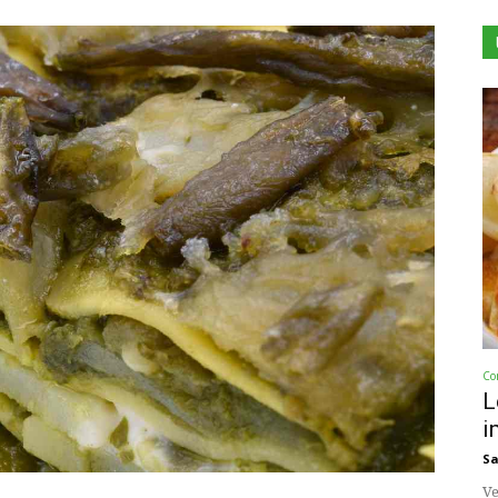
Co
L
i
Sa
Ve