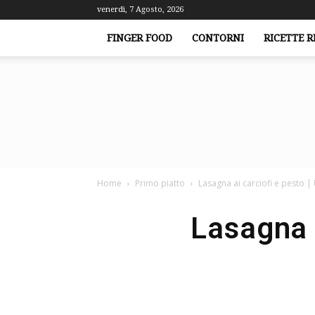
venerdì, 7 Agosto, 2026
FINGER FOOD
CONTORNI
RICETTE R
Home
Primo piatto
Lasagna ai carciofi e pesto 
Lasagna a