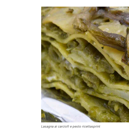
Lasagna ai carciofi e pesto ricettasprint