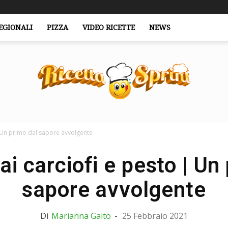
EGIONALI
PIZZA
VIDEO RICETTE
NEWS
| Un primo dal sapore avvolgente
RicettaSprint.it
i carciofi e pesto | Un
sapore avvolgente
Di
Marianna Gaito
-
25 Febbraio 2021